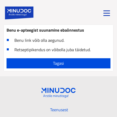
Toggle
menu
Benu e-apteegist suunamine ebaõnnestus
Benu link võib olla aegunud.
Retseptipikendus on võibolla juba täidetud.
Tagasi
Teenusest