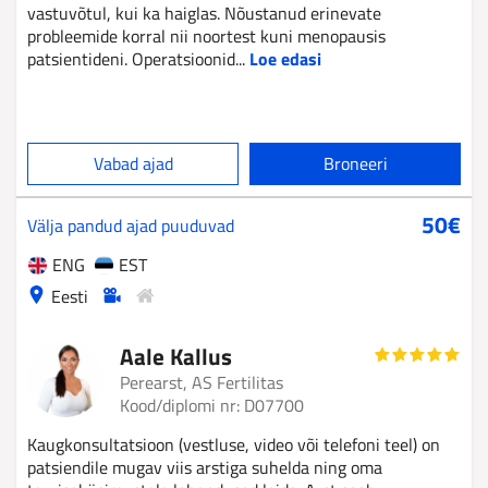
vastuvõtul, kui ka haiglas. Nõustanud erinevate
probleemide korral nii noortest kuni menopausis
patsientideni. Operatsioonid...
Loe edasi
Vabad ajad
Broneeri
Aale
50€
Välja pandud ajad puuduvad
Kallus
ENG
EST
Eesti
Aale Kallus
Perearst, AS Fertilitas
Kood/diplomi nr: D07700
Kaugkonsultatsioon (vestluse, video või telefoni teel) on
patsiendile mugav viis arstiga suhelda ning oma