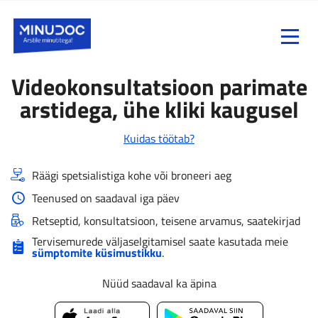
Toggle
menu
Videokonsultatsioon parimate
arstidega, ühe kliki kaugusel
Kuidas töötab?
Räägi spetsialistiga kohe või broneeri aeg
Teenused on saadaval iga päev
Retseptid, konsultatsioon, teisene arvamus, saatekirjad
Tervisemurede väljaselgitamisel saate kasutada meie
sümptomite küsimustikku
.
Nüüd saadaval ka äpina