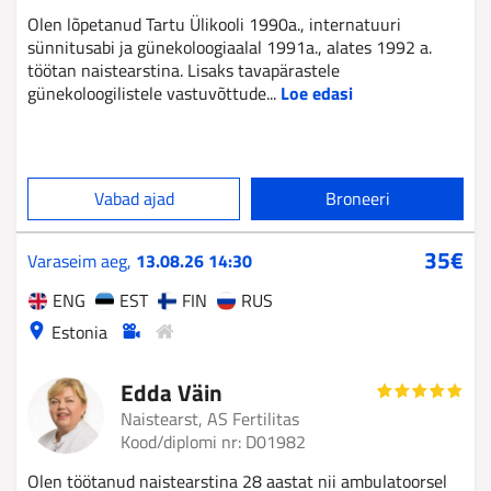
Olen lõpetanud Tartu Ülikooli 1990a., internatuuri
sünnitusabi ja günekoloogiaalal 1991a., alates 1992 a.
töötan naistearstina. Lisaks tavapärastele
günekoloogilistele vastuvõttude...
Loe edasi
Vabad ajad
Broneeri
Edda
35€
Varaseim aeg,
13.08.26 14:30
Väin
ENG
EST
FIN
RUS
Estonia
Edda Väin
Naistearst, AS Fertilitas
Kood/diplomi nr: D01982
Olen töötanud naistearstina 28 aastat nii ambulatoorsel