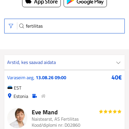
Otsi
Ava
filtrid
Arstid, kes saavad aidata
Eve
40€
Varaseim aeg,
13.08.26 09:00
Mand
EST
Estonia
Eve Mand
Naistearst, AS Fertilitas
Kood/diplomi nr: D02860